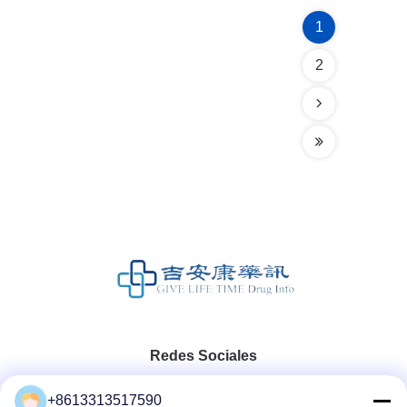
1
2
Redes Sociales
+8613313517590