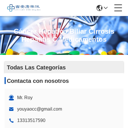
Cáncer Hepático Biliar Cirrosis
Hepatitis C Medicamentos
Todas Las Categorías
Contacta con nosotros
Mr. Roy
youyaocc@gmail.com
13313517590