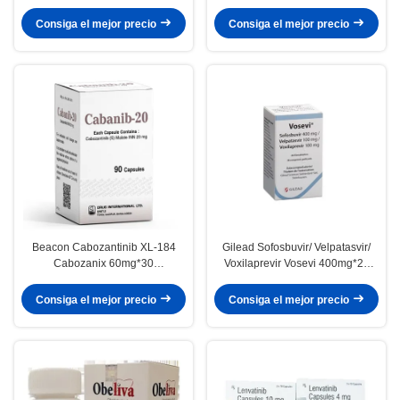
Advanced Hepatocellular
hepatocelular, carcinoma de
Carcinoma First Line Multi Kinase
células renales, cáncer de
Consiga el mejor precio
Consiga el mejor precio
VEGFR FGFR TKI
tiroides, tumor estromal
gastrointestinal, tumor
desmoideo, angiosarcoma, tumor
fibroso solitario,
Beacon Cabozantinib XL-184
Gilead Sofosbuvir/ Velpatasvir/
Cabozanix 60mg*30
Voxilaprevir Vosevi 400mg*28
comprimidos Cáncer de riñón,
tabletas Hepatitis C para el
cáncer de tiroides, cáncer de
cáncer en estadio 1 2 3
Consiga el mejor precio
Consiga el mejor precio
hígado, sarcoma de tejidos
blandos, cáncer de pulmón de
células no pequeñas, cáncer de
próstata, cáncer de mama, cáncer
de ovario,