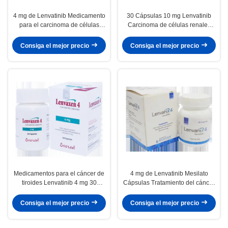
4 mg de Lenvatinib Medicamento
30 Cápsulas 10 mg Lenvatinib
para el carcinoma de células
Carcinoma de células renales
renales 30 cápsulas
Medicamentos para el carcinoma
de células renales Lenvima-10
Consiga el mejor precio
Consiga el mejor precio
Medicamentos para el cáncer de
4 mg de Lenvatinib Mesilato
tiroides Lenvatinib 4 mg 30
Cápsulas Tratamiento del cáncer
cápsulas RET Objetivo
gástrico
Consiga el mejor precio
Consiga el mejor precio