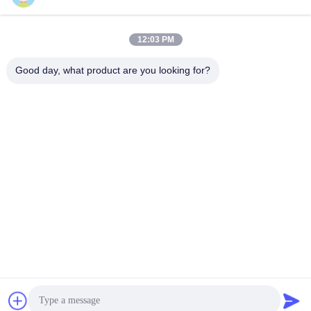
Contacto Rápido
12:03 PM
Teléfono
86--13313517590
Good day, what product are you looking for?
El correo electrónico
youyaocc@gmail.com
Dirección
RM09, BLK C,13/F,FOU WAH INDUSTRIAL WILDING,83-93
PUN SHAN ST,TSUEN WAN,NT El nombre de la persona
que ha sido objeto de una infracción de este tipo se
encuentra en el anexo I del Reglamento (CE) n.o 45/2001
del Parlamento Europeo y del Consejo.
Política de privacidad
|
Mapa del Sitio
China es buena. Calidad Medicamentos para el cáncer de
pulmón Proveedor. Derecho de autor 2024-2026 GIVE LIFE
TIME LIMITED Todo. Todos los derechos reservados.