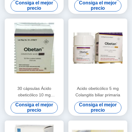
Consiga el mejor
Consiga el mejor
Hepatitis C para el cáncer en
5mg*30 comprimidos
precio
precio
estadio 1 2 3
Colangitis biliar primaria
para cáncer en estadio 1 2 3
30 cápsulas Ácido
Acido obeticólico 5 mg
obeticólico 10 mg
Colangitis biliar primaria
Medicamento para cirrosis
Consiga el mejor
Consiga el mejor
biliar primaria
precio
precio