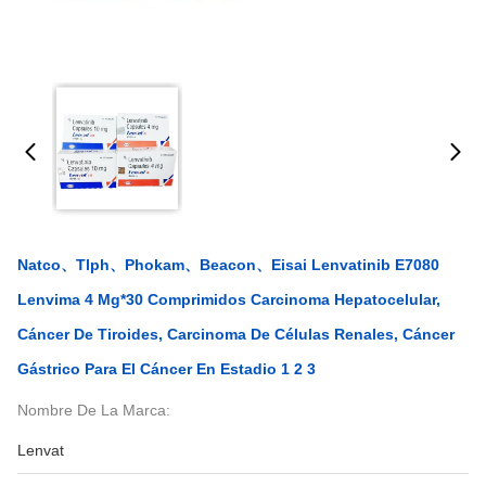
Natco、Tlph、Phokam、Beacon、Eisai Lenvatinib E7080
Lenvima 4 Mg*30 Comprimidos Carcinoma Hepatocelular,
Cáncer De Tiroides, Carcinoma De Células Renales, Cáncer
Gástrico Para El Cáncer En Estadio 1 2 3
Nombre De La Marca:
Lenvat