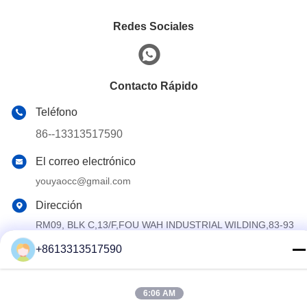
Redes Sociales
Contacto Rápido
Teléfono
86--13313517590
El correo electrónico
youyaocc@gmail.com
Dirección
RM09, BLK C,13/F,FOU WAH INDUSTRIAL WILDING,83-93
PUN SHAN ST,TSUEN WAN,NT El nombre de la persona
que ha sido objeto de una infracción de este tipo se
+8613313517590
encuentra en el anexo I del Reglamento (CE) n.o 45/2001
del Parlamento Europeo y del Consejo.
6:06 AM