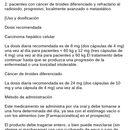
2. pacientes con cáncer de tiroides diferenciado y refractario al
radioiodo, progresivo, localmente avanzado o metastático.
[Uso y dosificación
Dosis recomendada
Carcinoma hepático celular
La dosis diaria recomendada es de 8 mg (dos cápsulas de 4 mg)
una vez al día para pacientes < 60 kg y 12 mg (tres cápsulas de
4 mg) una vez al día para pacientes ≥ 60 kg.El tratamiento debe
continuar hasta que se produzca una progresión de la
enfermedad o una toxicidad intolerable..
Cáncer de tiroides diferenciado
La dosis diaria recomendada es de 24 mg (dos cápsulas de 10
mg y una cápsula de 4 mg) una vez al día.
Método de administración
Este medicamento se administra por vía oral y debe tomarse a
una hora determinada del día, ya sea con el estómago vacío o
con los alimentos (ver [Farmacocinética] en el prospecto).
El producto debe tragarse entero, o bien puede mezclarse (sin
abrirse ni machacarse) con una cucharada de agua o jugo de