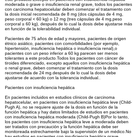
moderada o grave o insuficiencia renal grave, todos los pacientes
con carcinoma hepatocelular deben comenzar el tratamiento con
la dosis inicial recomendada de 8 mg (dos cápsulas de 4 mg,
peso corporal < 60 kg) o 12 mg (tres cápsulas de 4 mg,peso
corporal ≥ 60 kg), después de lo cual la dosis debe ajustarse más
en función de la tolerabilidad individual.
Pacientes de 75 años de edad y mayores, pacientes de origen
étnico asiático, pacientes con comorbilidades (por ejemplo,
hipertensión, insuficiencia hepática o insuficiencia renal),o
pacientes con un peso inferior a 60 kg parecen ser menos
tolerantes a este producto.Todos los pacientes con cáncer de
tiroides diferenciado, excepto aquellos con insuficiencia hepática
o renal grave, deben comenzar el tratamiento con la dosis
recomendada de 24 mg.después de lo cual la dosis debe
ajustarse de acuerdo con la tolerancia individual..
Pacientes con insuficiencia hepática
En pacientes incluidos en estudios clínicos de carcinoma
hepatocelular, en pacientes con insuficiencia hepática leve (Child-
Pugh A), no se requiere ajuste de la dosis en función de la
función hepática.y hay datos limitados de estudios en pacientes
con insuficiencia hepática moderada (Child-Pugh B)Por lo tanto,
los pacientes con insuficiencia hepática leve a moderada deben
ser tratados con precaución y la función hepática debe ser
monitoreada estrechamente bajo la supervisión de un médico.No
hay estudios en pacientes con insuficiencia hepática grave..