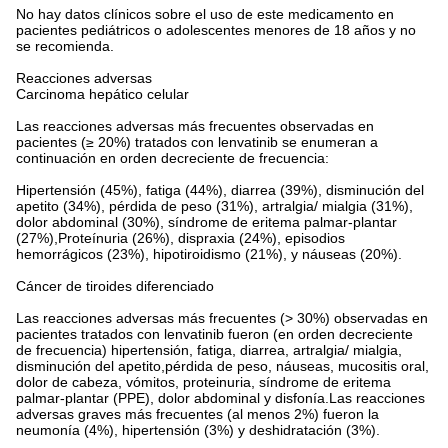
No hay datos clínicos sobre el uso de este medicamento en
pacientes pediátricos o adolescentes menores de 18 años y no
se recomienda.
Reacciones adversas
Carcinoma hepático celular
Las reacciones adversas más frecuentes observadas en
pacientes (≥ 20%) tratados con lenvatinib se enumeran a
continuación en orden decreciente de frecuencia:
Hipertensión (45%), fatiga (44%), diarrea (39%), disminución del
apetito (34%), pérdida de peso (31%), artralgia/ mialgia (31%),
dolor abdominal (30%), síndrome de eritema palmar-plantar
(27%),Proteínuria (26%), dispraxia (24%), episodios
hemorrágicos (23%), hipotiroidismo (21%), y náuseas (20%).
Cáncer de tiroides diferenciado
Las reacciones adversas más frecuentes (> 30%) observadas en
pacientes tratados con lenvatinib fueron (en orden decreciente
de frecuencia) hipertensión, fatiga, diarrea, artralgia/ mialgia,
disminución del apetito,pérdida de peso, náuseas, mucositis oral,
dolor de cabeza, vómitos, proteinuria, síndrome de eritema
palmar-plantar (PPE), dolor abdominal y disfonía.Las reacciones
adversas graves más frecuentes (al menos 2%) fueron la
neumonía (4%), hipertensión (3%) y deshidratación (3%).