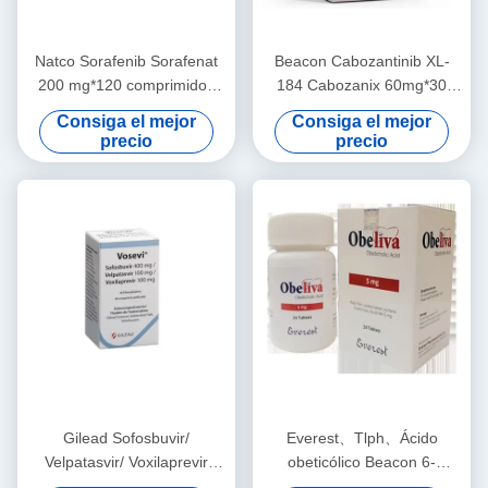
Natco Sorafenib Sorafenat
Beacon Cabozantinib XL-
200 mg*120 comprimidos
184 Cabozanix 60mg*30
Carcinoma hepatocelular,
comprimidos Cáncer de
Consiga el mejor
Consiga el mejor
carcinoma de células
riñón, cáncer de tiroides,
precio
precio
renales, cáncer de tiroides,
cáncer de hígado, sarcoma
tumor estromal
de tejidos blandos, cáncer
gastrointestinal, tumor
de pulmón de células no
desmoideo, angiosarcoma,
pequeñas, cáncer de
tumor fibroso solitario,
próstata, cáncer de mama,
cáncer de ovario,
Gilead Sofosbuvir/
Everest、Tlph、Ácido
Velpatasvir/ Voxilaprevir
obeticólico Beacon 6-
Vosevi 400mg*28 tabletas
ECDCA、INT-747 Obetix