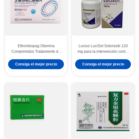
Eltrombopag Olamina
Lucius LuciSot Sotorasib 120
Comprimidos Tratamiento de
mg para la intervención contra
trombocitopenia
el cáncer colorrectal y el
Medicamentos para el
NSCLC mutante KRAS G12C
Consiga el mejor precio
Consiga el mejor precio
tratamiento de
trombocitopenia inmune en
adultos y afecciones de
anemia aplásica grave