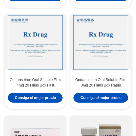
Cancer
Advanced Breast Cancer
Ondansetron Oral Soluble Film
Ondansetron Oral Soluble Film
4mg 20 Films Box Fast
8mg 20 Films Box Rapid
Dissolving 5 HT3 Antagonist
Dissolve 5 HT3 Receptor
for Multi Day Chemotherapy
Antagonist for Multi Day
Consiga el mejor precio
Consiga el mejor precio
Nausea Vomiting Prevention
Chemotherapy Nausea
Prevention