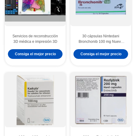
Servicios de reconstrucción
30 cápsulas Nintedani
3D médica e impresión 3D
Bronchonib 100 mg Nueva
píldora para el cáncer de
pulmón
Consiga el mejor precio
Consiga el mejor precio