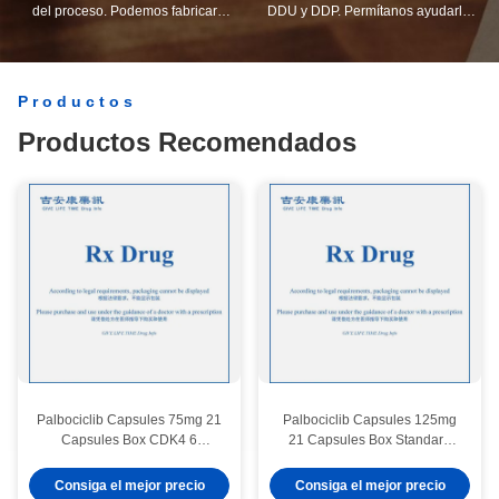
del proceso. Podemos fabricar
DDU y DDP. Permítanos ayudarle a
todos los terminales eléctricos más
encontrar la mejor solución para
allá de su demanda.
todas sus preocupaciones.
Productos
Productos Recomendados
Palbociclib Capsules 75mg 21
Palbociclib Capsules 125mg
Capsules Box CDK4 6
21 Capsules Box Standard
Inhibitor for HR Positive HER2
Dose CDK4 6 Inhibitor First
Negative Advanced Breast
Line Endocrine Therapy
Consiga el mejor precio
Consiga el mejor precio