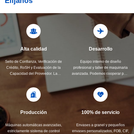
Elíjanos
Alta calidad
Desarrollo
Sello de Confianza, Verificación de
Equipo interno de diseño
Crédito, RoSH y Evaluación de la
profesional y taller de maquinaria
Capacidad del Proveedor. La
avanzada. Podemos cooperar para
empresa cuenta con un estricto
desarrollar los productos que
sistema de control de calidad y un
necesita.
laboratorio de pruebas profesional.
Producción
100% de servicio
Máquinas automáticas avanzadas,
Envases a granel y pequeños
estrictamente sistema de control
envases personalizados, FOB, CIF,