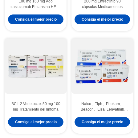
100 mg 160 mg Ado
200 mg Entrectinib 90
trastuzumab Emtansina HER2
cápsulas Medicamentos
Medicamentos contra el
inmunológicos Tratamiento del
cáncer de mama
cáncer gastrointestinal
Consiga el mejor precio
Consiga el mejor precio
BCL-2 Venetoclax 50 mg 100
Natco、Tlph、Phokam、
mg Tratamiento del linfoma
Beacon、Eisai Lenvatinib
E7080 Lenvima 4 mg*30
comprimidos carcinoma
Consiga el mejor precio
Consiga el mejor precio
hepatocelular, cáncer de
tiroides, carcinoma de células
renales, cáncer gástrico para