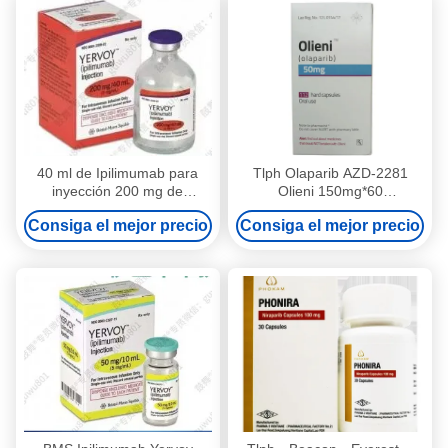
de pulmón en estadio 1 2 3
40 ml de Ipilimumab para
Tlph Olaparib AZD-2281
inyección 200 mg de
Olieni 150mg*60
Ipilimumab para el cáncer
comprimidos Cáncer de
Consiga el mejor precio
Consiga el mejor precio
colorrectal
mama, cáncer de páncreas,
cáncer de ovario, cáncer de
trompa de Falopio, cáncer de
peritoneo para cáncer en
estadio 1 2 3