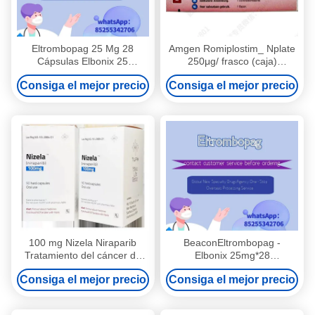
Eltrombopag 25 Mg 28
Amgen Romiplostim_ Nplate
Cápsulas Elbonix 25
250μg/ frasco (caja)
Medicamentos para el
Trombocitopenia inmune
Consiga el mejor precio
Consiga el mejor precio
tratamiento de la
(ITP) Aplicable durante el
trombocitopenia
tratamiento con este
medicamento
100 mg Nizela Niraparib
BeaconEltrombopag -
Tratamiento del cáncer de
Elbonix 25mg*28
ovario 30 cápsulas
comprimidos/frasco
Consiga el mejor precio
Consiga el mejor precio
(caja)/50mg*28
comprimidos/frasco
Trombocitopenia para cáncer