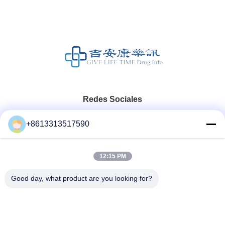
Redes Sociales
+8613313517590
Contacto Rápido
12:15 PM
Teléfono
86--13313517590
Good day, what product are you looking for?
El correo electrónico
youyaocc@gmail.com