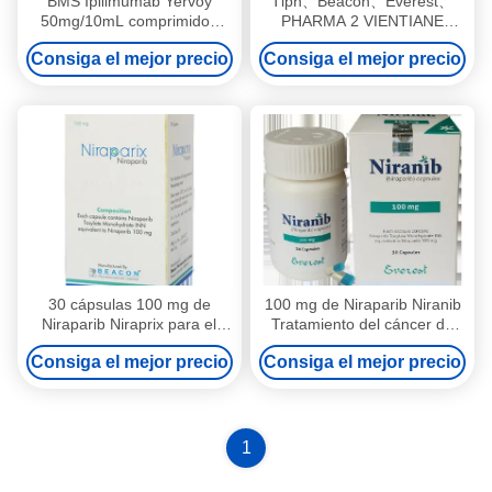
BMS Ipilimumab Yervoy
Tlph、Beacon、Everest、
50mg/10mL comprimidos
PHARMA 2 VIENTIANE
Cáncer colorrectal,
Niraparib ZL-2306 PHONIRA
Consiga el mejor precio
Consiga el mejor precio
carcinoma de células
100mg*30 comprimidos
renales, melanoma,
Cáncer de ovario, cáncer de
carcinoma hepatocelular,
trompas de Falopio, cáncer
cáncer de pulmón de células
peritoneal para cáncer en
no pequeñas, mesotelioma
estadio 1, 2 y 3
pleural maligno para cáncer
en estadio 1 2 3
30 cápsulas 100 mg de
100 mg de Niraparib Niranib
Niraparib Niraprix para el
Tratamiento del cáncer de
cáncer de trompa de Falopio
peritoneo PARP-1,2 Objetivo
Consiga el mejor precio
Consiga el mejor precio
1