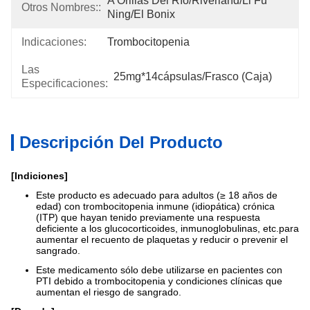
A Orillas Del Río/Riverland/Li Fu 
Otros Nombres::
Ning/El Bonix
Indicaciones:
Trombocitopenia
Las
25mg*14cápsulas/frasco (caja)
Especificaciones:
Descripción Del Producto
[Indiciones]
Este producto es adecuado para adultos (≥ 18 años de
edad) con trombocitopenia inmune (idiopática) crónica
(ITP) que hayan tenido previamente una respuesta
deficiente a los glucocorticoides, inmunoglobulinas, etc.para
aumentar el recuento de plaquetas y reducir o prevenir el
sangrado.
Este medicamento sólo debe utilizarse en pacientes con
PTI debido a trombocitopenia y condiciones clínicas que
aumentan el riesgo de sangrado.