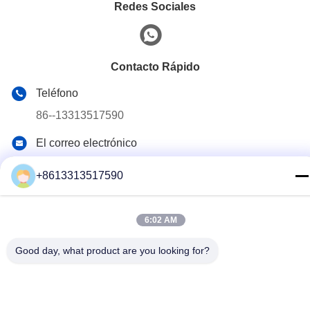
Redes Sociales
Contacto Rápido
Teléfono
86--13313517590
El correo electrónico
youyaocc@gmail.com
+8613313517590
Dirección
RM09, BLK C,13/F,FOU WAH INDUSTRIAL WILDING,83-93
PUN SHAN ST,TSUEN WAN,NT El nombre de la persona
6:02 AM
que ha sido objeto de una infracción de este tipo se
encuentra en el anexo I del Reglamento (CE) n.o 45/2001
Good day, what product are you looking for?
del Parlamento Europeo y del Consejo.
Política de privacidad
|
Mapa del Sitio