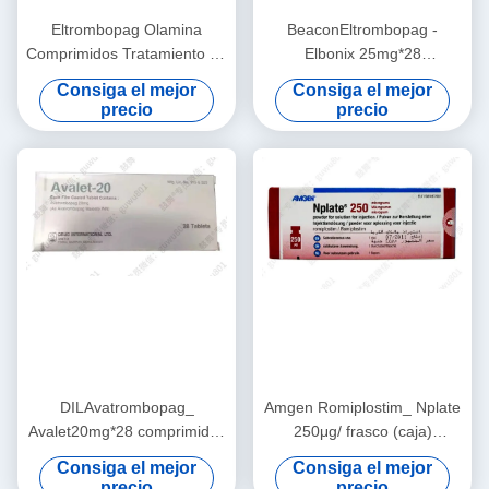
Eltrombopag Olamina
BeaconEltrombopag -
Comprimidos Tratamiento de
Elbonix 25mg*28
trombocitopenia
comprimidos/frasco
Consiga el mejor
Consiga el mejor
Medicamentos para el
(caja)/50mg*28
precio
precio
tratamiento de
comprimidos/frasco
trombocitopenia inmune en
Trombocitopenia para
adultos y afecciones de
cáncer de pulmón en estadio
anemia aplásica grave
1 2 3
DILAvatrombopag_
Amgen Romiplostim_ Nplate
Avalet20mg*28 comprimidos
250μg/ frasco (caja)
(caja) Trombocitopenia en
Trombocitopenia inmune
Consiga el mejor
Consiga el mejor
pacientes con enfermedad
(ITP) Aplicable durante el
precio
precio