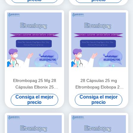
hepática (DCL) Aplicable
tratamiento con este
durante el tratamiento con
medicamento
este medicamento
Eltrombopag 25 Mg 28
28 Cápsulas 25 mg
Cápsulas Elbonix 25
Eltrombopag Elobopa 25
Medicamentos para el
Medicamentos para la
Consiga el mejor
Consiga el mejor
tratamiento de la
trombocitopenia
precio
precio
trombocitopenia