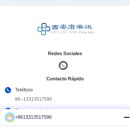
Redes Sociales
Contacto Rápido
Teléfono
86--13313517590
El correo electrónico
+8613313517590
youyaocc@gmail.com
Dirección