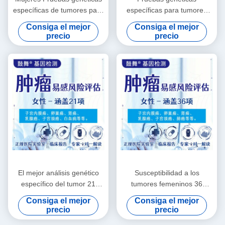
específicas de tumores para
específicas para tumores
el cáncer 15 artículos
masculinos 18 artículos
Consiga el mejor
Consiga el mejor
Pruebas genéticas para
precio
precio
enfermedades
El mejor análisis genético
Susceptibilidad a los
específico del tumor 21
tumores femeninos 36
artículos para mujeres
Evaluaciones de riesgo
Consiga el mejor
Consiga el mejor
Pruebas genéticas para el
precio
precio
cáncer