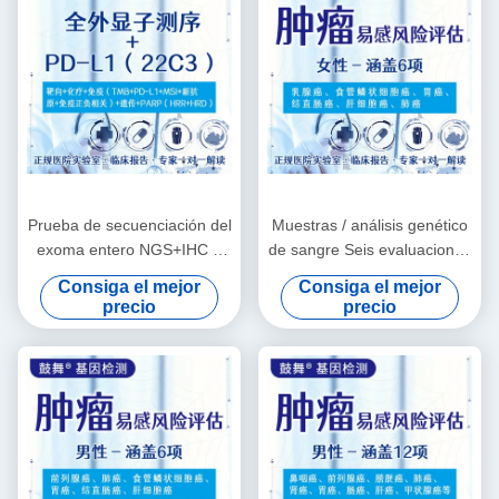
Prueba de secuenciación del
Muestras / análisis genético
exoma entero NGS+IHC +
de sangre Seis evaluaciones
PD-L1 (22C3)
de riesgo para la
Consiga el mejor
Consiga el mejor
susceptibilidad del tumor
precio
precio
femenino