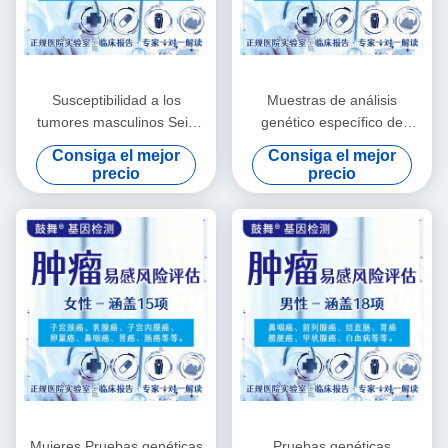
Susceptibilidad a los
Muestras de análisis
tumores masculinos Seis
genético específico de
evaluaciones de riesgos
tumores 12 artículos para
Consiga el mejor
Consiga el mejor
Servicios de pruebas
hombres
precio
precio
genéticas
Mujeres Pruebas genéticas
Pruebas genéticas