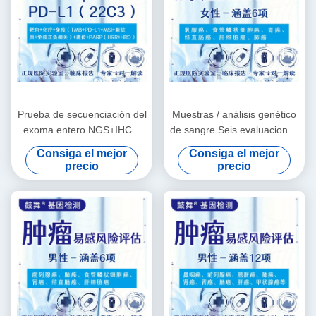
Prueba de secuenciación del
Muestras / análisis genético
exoma entero NGS+IHC +
de sangre Seis evaluaciones
PD-L1 (22C3)
de riesgo para la
Consiga el mejor
Consiga el mejor
susceptibilidad del tumor
precio
precio
femenino