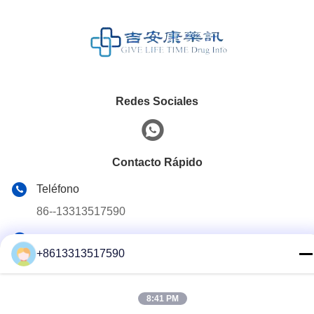
Redes Sociales
Contacto Rápido
Teléfono
86--13313517590
El correo electrónico
+8613313517590
youyaocc@gmail.com
Dirección
8:41 PM
RM09, BLK C,13/F,FOU WAH INDUSTRIAL WILDING,83-93