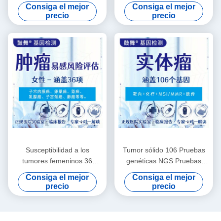
masculinos 18 artículos
artículos para mujeres
Consiga el mejor
Consiga el mejor
Pruebas genéticas para
precio
precio
enfermedades
Susceptibilidad a los
Tumor sólido 106 Pruebas
tumores femeninos 36
genéticas NGS Pruebas
Evaluaciones de riesgo
genéticas para
Consiga el mejor
Consiga el mejor
Pruebas genéticas para el
medicamentos
precio
precio
cáncer