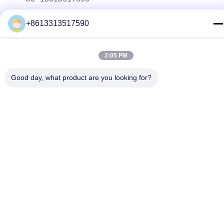
El correo electrónico
+8613313517590
youyaocc@gmail.com
Dirección
2:05 PM
RM09, BLK C,13/F,FOU WAH INDUSTRIAL WILDING,83-93
PUN SHAN ST,TSUEN WAN,NT El nombre de la persona
Good day, what product are you looking for?
que ha sido objeto de una infracción de este tipo se
encuentra en el anexo I del Reglamento (CE) n.o 45/2001
del Parlamento Europeo y del Consejo.
Política de privacidad
|
Mapa del Sitio
China es buena. Calidad Medicamentos para el cáncer de
pulmón Proveedor. Derecho de autor 2024-2026 GIVE LIFE
TIME LIMITED Todo. Todos los derechos reservados.