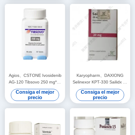
estroma gastrointestinal
para cáncer en estadio 1, 2
y 3
Agios、CSTONE Ivosidenib
Karyopharm、DAXIONG
AG-120 Tibsovo 250 mg*60
Selinexor KPT-330 Sailidx 20
comprimidos Leucemia
mg*16 tabletas Mieloma
Consiga el mejor
Consiga el mejor
mieloide aguda (LMA) para
múltiple para el cáncer en
precio
precio
el cáncer en estadio 1 2 3
estadio 1 2 3