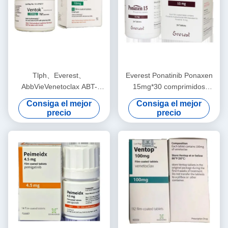
Tlph、Everest、
Everest Ponatinib Ponaxen
AbbVieVenetoclax ABT-
15mg*30 comprimidos
199Ventok 100mg*112
Leucemia mieloide, leucemia
Consiga el mejor
Consiga el mejor
comprimidos Leucemia,
linfocítica para el cáncer en
precio
precio
linfoma para cáncer en
estadio 1 2 3
etapa 1 2 3