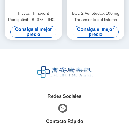
Incyte、Innovent
BCL-2 Venetoclax 100 mg
Pemigatinib IBI-375、INCB-
Tratamiento del linfoma
054828、INCB-54828
Medicamentos Venetoclax
Consiga el mejor
Consiga el mejor
Peimeidx 4.5mg*14
en tabletas
precio
precio
comprimidos Carcinoma de
conducto biliar intrahepático
para cáncer en estadio 1 2 3
Redes Sociales
Contacto Rápido