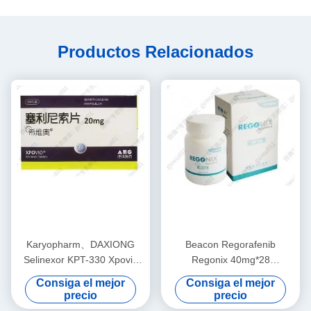
Productos Relacionados
Karyopharm、DAXIONG
Beacon Regorafenib
Selinexor KPT-330 Xpovio
Regonix 40mg*28
20mg*16 comprimidos
comprimidos Cáncer
Consiga el mejor
Consiga el mejor
Mieloma Múltiple para
colorrectal, carcinoma
precio
precio
cáncer en estadio 1, 2 y 3
hepatocelular, tumores del